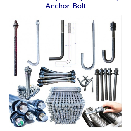
Anchor Bolt