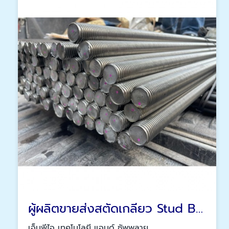
ผู้ผลิตขายส่งสตัดเกลียว Stud Bolt
เอ็นพีไอ เทคโนโลยี แอนด์ ซัพพลาย