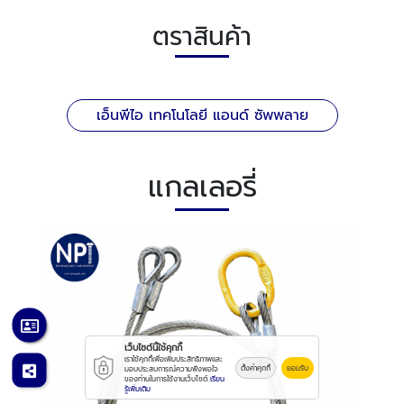
ตราสินค้า
เอ็นพีไอ เทคโนโลยี แอนด์ ซัพพลาย
แกลเลอรี่
เว็บไซต์นี้ใช้คุกกี้
เราใช้คุกกี้เพื่อเพิ่มประสิทธิภาพและ
ตั้งค่าคุกกี้
ยอมรับ
มอบประสบการณ์ความพึงพอใจ
ของท่านในการใช้งานเว็บไซต์
เรียน
รู้เพิ่มเติม