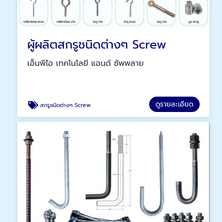
ผู้ผลิตสกรูชนิดต่างๆ Screw
เอ็นพีไอ เทคโนโลยี แอนด์ ซัพพลาย
ดูรายละเอียด
สกรูชนิดต่างๆ Screw