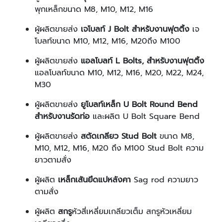
พุกเหล็กขนาด M8, M10, M12, M16
ผู้ผลิตขายส่ง
เจโบลท์ J Bolt สำหรับงานฟุตติ้ง
เจ
โบลท์ขนาด M10, M12, M16, M20ถึง M100
ผู้ผลิตขายส่ง
แอลโบลท์ L Bolts, สำหรับงานฟุตติ้ง
แอลโบลท์ขนาด M10, M12, M16, M20, M22, M24,
M30
ผู้ผลิตขายส่ง
ยูโบลท์เหล็ก U Bolt Round Bend
สำหรับงานรัดท่อ
และผลิต U Bolt Square Bend
ผู้ผลิตขายส่ง
สตัดเกลียว Stud Bolt
ขนาด M8,
M10, M12, M16, M20 ถึง M100 Stud Bolt ความ
ยาวตามสั่ง
ผู้ผลิต
เหล็กเส้นยึดแปหลังคา
Sag rod ความยาว
ตามสั่ง
ผู้ผลิต
สกรู
หัวสี่เหลี่ยมเกลียวเต็ม สกรูหัวเหลี่ยม