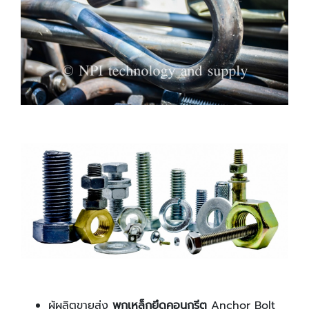
ผู้ผลิตขายส่ง
พุกเหล็กยึดคอนกรีต
Anchor Bolt