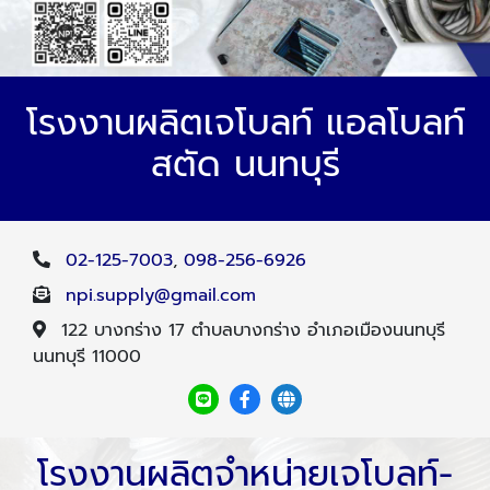
โรงงานผลิตเจโบลท์ แอลโบลท์
สตัด นนทบุรี
02-125-7003
,
098-256-6926
npi.supply@gmail.com
122 บางกร่าง 17 ตำบลบางกร่าง อำเภอเมืองนนทบุรี
นนทบุรี 11000
โรงงานผลิตจำหน่ายเจโบลท์-