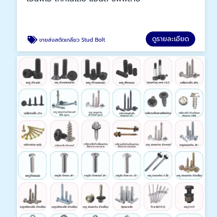
ดูรายละเอียด
ขายส่งสตัดเกลียว Stud Bolt