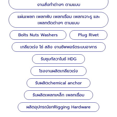
งานสั่งทำต่างๆ ตามแบบ
แผ่นเพลท เพลทพับ เพลทเชื่อม เพลทเจาะรู และ
เพลทตัดต่างๆ ตามแบบ
Bolts Nuts Washers
Plug Rivet
เกลียวเร่ง โซ่ สลิง งานซัพพอร์ตระบบอาคาร
รับชุบกัลวาไนช์ HDG
โรงงานผลิตเกลียวเร่ง
รับผลิตchemical anchor
รับผลิตเพลทเหล็ก เพลทเชื่อม
ผลิตอุปกรณ์ยกRigging Hardware