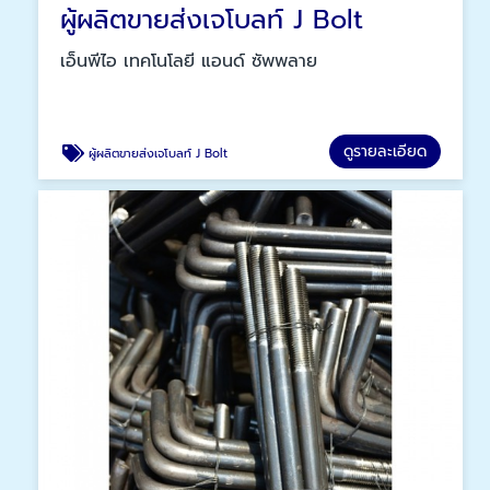
ผู้ผลิตขายส่งเจโบลท์ J Bolt
เอ็นพีไอ เทคโนโลยี แอนด์ ซัพพลาย
ดูรายละเอียด
ผู้ผลิตขายส่งเจโบลท์ J Bolt