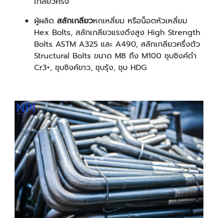
เกลียวครึ่ง
ผู้ผลิต
สลักเกลียว
หกเหลี่ยม หรือน็อตหัวเหลี่ยม
Hex Bolts, สลักเกลียวแรงดึงสูง High Strength
Bolts ASTM A325 และ A490, สลักเกลียวครึ่งตัว
Structural Bolts ขนาด M8 ถึง M100 ชุบซิงค์ดำ
Cr3+, ชุบซิงค์ขาว, ชุบรุ้ง, ชุบ HDG