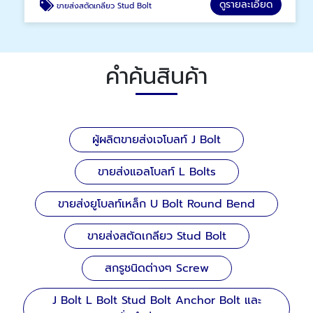
ดูรายละเอียด
ขายส่งสตัดเกลียว Stud Bolt
คำค้นสินค้า
ผู้ผลิตขายส่งเจโบลท์ J Bolt
ขายส่งแอลโบลท์ L Bolts
ขายส่งยูโบลท์เหล็ก U Bolt Round Bend
ขายส่งสตัดเกลียว Stud Bolt
สกรูชนิดต่างๆ Screw
J Bolt L Bolt Stud Bolt Anchor Bolt และ