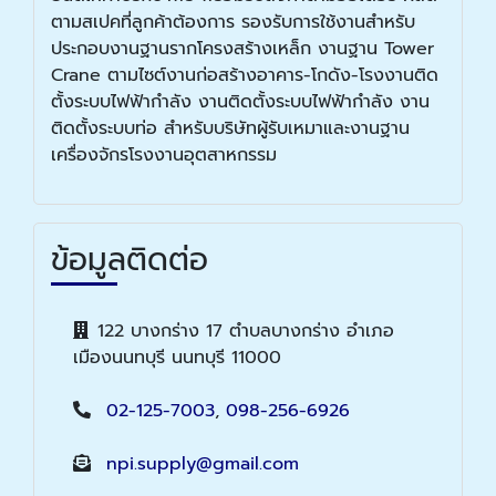
ตามสเปคที่ลูกค้าต้องการ รองรับการใช้งานสำหรับ
ประกอบงานฐานรากโครงสร้างเหล็ก งานฐาน Tower
Crane ตามไซต์งานก่อสร้างอาคาร-โกดัง-โรงงานติด
ตั้งระบบไฟฟ้ากำลัง งานติดตั้งระบบไฟฟ้ากำลัง งาน
ติดตั้งระบบท่อ สำหรับบริษัทผู้รับเหมาและงานฐาน
เครื่องจักรโรงงานอุตสาหกรรม
ข้อมูลติดต่อ
122 บางกร่าง 17 ตำบลบางกร่าง อำเภอ
เมืองนนทบุรี นนทบุรี 11000
02-125-7003
,
098-256-6926
npi.supply@gmail.com