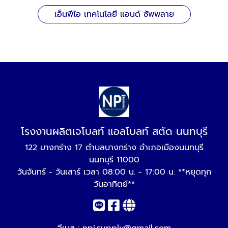
เอ็นพีไอ เทคโนโลยี แอนด์ ซัพพลาย
โรงงานผลิตเจโบลท์ แอลโบลท์ สตัด นนทบุรี
122 บางกร่าง 17 ตำบลบางกร่าง อำเภอเมืองนนทบุรี
นนทบุรี 11000
วันจันทร์ - วันเสาร์ เวลา 08:00 น. - 17:00 น. **หยุดทุก
วันอาทิตย์**