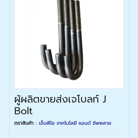
ผู้ผลิตขายส่งเจโบลท์ J
Bolt
ตราสินค้า :
เอ็นพีไอ เทคโนโลยี แอนด์ ซัพพลาย