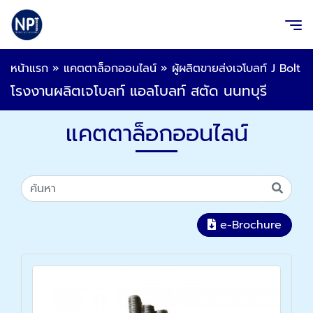
หน้าแรก
»
แคตตาล็อกออนไลน์
»
ผู้ผลิตขายส่งเจโบลท์ J Bolt
โรงงานผลิตเจโบลท์ แอลโบลท์ สตัด นนทบุรี
แคตตาล็อกออนไลน์
e-Brochure