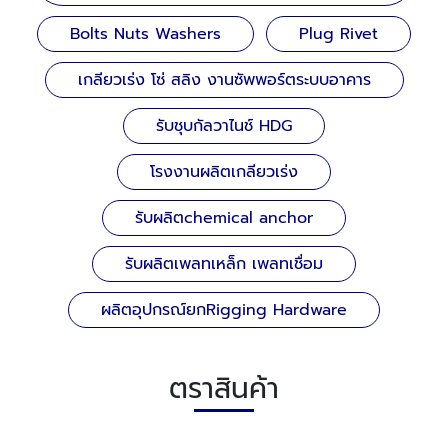
Bolts Nuts Washers
Plug Rivet
เกลียวเร่ง โซ่ สลิง งานซัพพอร์ตระบบอาคาร
รับชุบกัลวาไนช์ HDG
โรงงานผลิตเกลียวเร่ง
รับผลิตchemical anchor
รับผลิตเพลทเหล็ก เพลทเชื่อม
ผลิตอุปกรณ์ยกRigging Hardware
ตราสินค้า